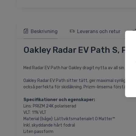
Beskrivning
Leverans och retur
Oakley Radar EV Path S, PR
Med Radar EV Path har Oakley dragit nytta av all sin erf
Oakley Radar EV Path sitter tätt, ger maximal synlighet 
också perfekta för skidåkning. Prizm-linserna förstärker 
Specifikationer och egenskaper:
Lins: PRIZM 24K polariserad
VLT: 11% VLT
Material (båge): Lättviktsmaterialet O Matter™
Inkl. skyddande hårt fodral
Liten passform