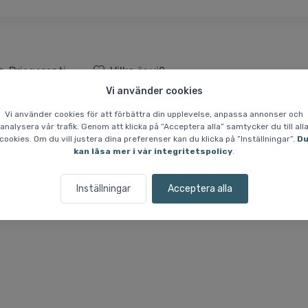
Prisgaranti
Vilka är vi?
Vi använder cookies
IZM™, Polished Black
Vi använder cookies för att förbättra din upplevelse, anpassa annonser och
analysera vår trafik. Genom att klicka på ”Acceptera alla” samtycker du till all
cookies. Om du vill justera dina preferenser kan du klicka på ”Inställningar”.
D
kan läsa mer i vår integritetspolicy
.
arenhet av solglasögondesign för att ta fram den ultimata sportsolgla
och väger väldigt lite. Den här modellen levereras med linser som är 
Inställningar
Acceptera alla
kontraster och färger och framhäver detaljer - allt för att du ska kun