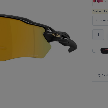
Endast
1
s
Best