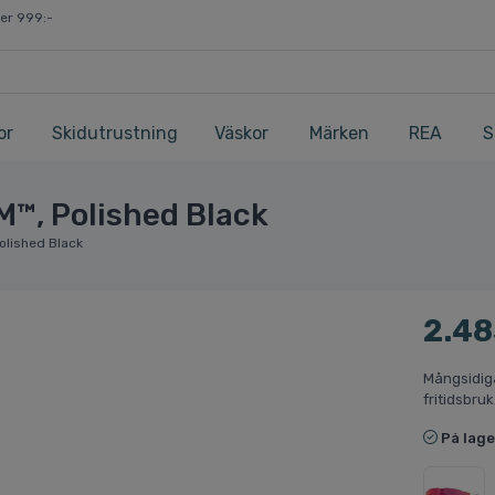
ver 999:-
or
Skidutrustning
Väskor
Märken
REA
S
M™, Polished Black
olished Black
2.48
Mångsidiga
fritidsbru
På lage