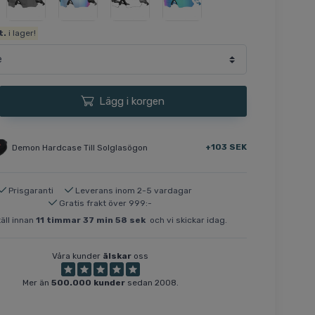
t.
i lager!
Lägg i korgen
+103 SEK
Demon Hardcase Till Solglasögon
Prisgaranti
Leverans inom 2-5 vardagar
Gratis frakt över 999:-
äll innan
11
timmar
37
min
58
sek
och vi skickar idag.
Våra kunder
älskar
oss
Mer än
500.000 kunder
sedan 2008.