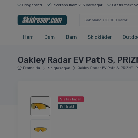
Prisgaranti
Leverans inom 2-5 vardagar
Gratis frakt ö
Herr
Dam
Barn
Skidkläder
Outdo
Oakley Radar EV Path S, PRIZ
Framsida
Oakley Radar EV Path S, PRIZM™, P
Solglasögon
Sista i lager
Fri frakt