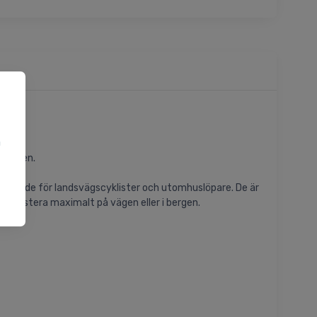
a
u
sögonen.
utformade för landsvägscyklister och utomhuslöpare. De är
na prestera maximalt på vägen eller i bergen.