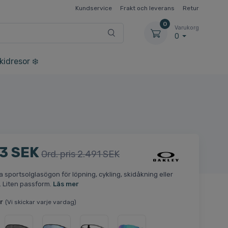
Kundservice
Frakt och leverans
Retur
0
Varukorg
0
kidresor ❄️
3 SEK
Ord. pris 2.491 SEK
 sportsolglasögon för löpning, cykling, skidåkning eller
k. Liten passform.
Läs mer
r
(Vi skickar varje vardag)