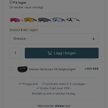
På lager
(Vi skickar varje vardag)
Endast
2
st.
i lager!
Lägg i korgen
+103 SEK
Demon Hardcase Till Solglasögon
Prisgaranti
Leverans inom 2-5 vardagar
Gratis frakt över 999:-
Beställ nu och vi skickar tisdag.
Våra kunder
älskar
oss