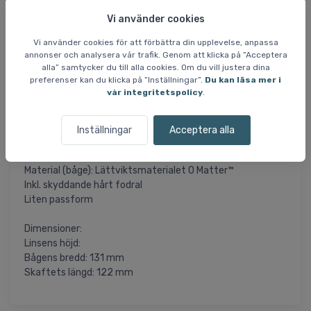
Oakley Radar EV Path sitter tätt, ger maximal synlighet
Vi använder cookies
och väger väldigt lite. Den här modellen levereras med
linser som är utformade för landsvägscyklister och
Vi använder cookies för att förbättra din upplevelse, anpassa
utomhuslöpare. De är också perfekta för skidåkning.
annonser och analysera vår trafik. Genom att klicka på ”Acceptera
alla” samtycker du till alla cookies. Om du vill justera dina
Prizm-linserna förstärker kontraster och färger och
preferenser kan du klicka på ”Inställningar”.
Du kan läsa mer i
framhäver detaljer - allt för att du ska kunna prestera
vår integritetspolicy
.
maximalt på vägen eller i bergen.
Specifikationer och egenskaper:
Inställningar
Acceptera alla
Lins: PRIZM Sapphire
VLT: 12% VLT
Material (båge): Lättviktsmaterialet O Matter™
Inkl. skyddande hårt fodral
Liten passform
Dimensioner:
Linsens höjd:
Bågens bredd: 131 mm
Skaftets längd: 122 mm