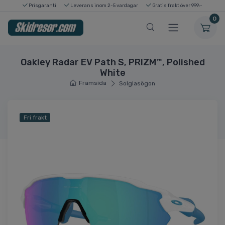
Prisgaranti
Leverans inom 2-5 vardagar
Gratis frakt över 999:-
0
Oakley Radar EV Path S, PRIZM™, Polished
White
Framsida
Solglasögon
Fri frakt