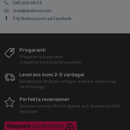
040 606 08 03
shop@skidresor.com
Följ Skidresor.com på Facebook
Prisgaranti
Prisgaranti på alla varor.
Vi matchar konkurrenternas priser.
Leverans inom 2-5 vardagar
Beställ innan 18:00 på vardagar, vi skickar samma dag
(16:30 fredag).
Perfekta recensioner
Skidresor.com
Har fått
4,9
stjärnor av
5
. Baserat på
1358
omdömen.